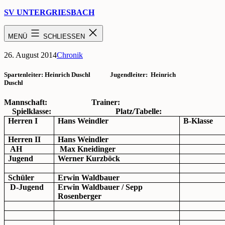
Zum
SV UNTERGRIESBACH
Inhalt
springen
Saison 1981/1982
MENÜ
SCHLIESSEN
Veröffentlicht
Kategorisiert
26. August 2014
Chronik
am
als
Spartenleiter: Heinrich Duschl Jugendleiter: Heinrich
Duschl
Mannschaft: Trainer:
Spielklasse: Platz/Tabelle:
Herren I
Hans Weindler
B-Klasse
Herren II
Hans Weindler
AH
Max Kneidinger
Jugend
Werner Kurzböck
Schüler
Erwin Waldbauer
D-Jugend
Erwin Waldbauer / Sepp
Rosenberger