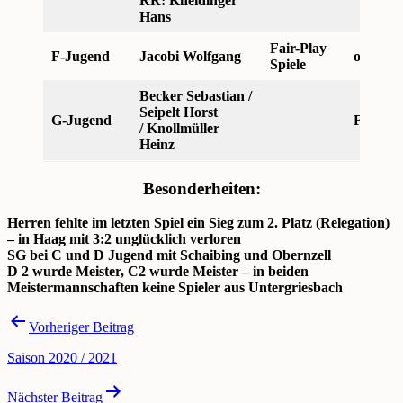
RR: Kneidinger
Hans
Fair-Play
F-Jugend
Jacobi Wolfgang
ohne W
Spiele
Becker Sebastian /
Seipelt Horst
G-Jugend
Freunds
/ Knollmüller
Heinz
Besonderheiten:
Herren fehlte im letzten Spiel ein Sieg zum 2. Platz (Relegation)
– in Haag mit 3:2 unglücklich verloren
SG bei C und D Jugend mit Schaibing und Obernzell
D 2 wurde Meister, C2 wurde Meister – in beiden
Meistermannschaften keine Spieler aus Untergriesbach
Beitragsnavigation
Vorheriger Beitrag
Saison 2020 / 2021
Nächster Beitrag