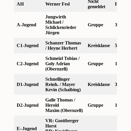
Nicht
AH
Werner Fesl
Freunds
gemeldet
Jungwirth
Michael /
A-Jugend
Gruppe
3. Platz
Schlickenrieder
Jürgen
Schanzer Thomas
C1-Jugend
Kreisklasse
5. Plat
/ Heyne Herbert
Schmeizl Tobias /
C2-Jugend
Goly Adrian
Gruppe
1. Platz
(Obernzell)
Schnellinger
D1-Jugend
Reinh. / Mayer
Kreisklasse
3. Platz
Kevin (Schaibing)
Galle Thomas /
D2-Jugend
Herold
Gruppe
1. Platz
Maxim (Obernzell)
VR: Gsottberger
Horst
E–Jugend