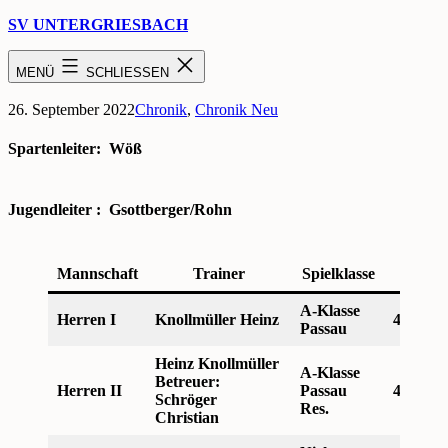
Zum
SV UNTERGRIESBACH
Inhalt
springen
Saison 2021 / 2022
MENÜ
SCHLIESSEN
Veröffentlicht
Kategorisiert
26. September 2022
Chronik
,
Chronik Neu
am
als
Spartenleiter: Wöß
Jugendleiter : Gsottberger/Rohn
Mannschaft
Trainer
Spielklasse
Plat
A-Klasse
Herren I
Knollmüller Heinz
4. Platz
Passau
Heinz Knollmüller
A-Klasse
Betreuer:
Herren II
Passau
4. Platz
Schröger
Res.
Christian